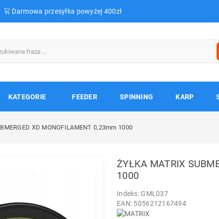
Darmowa przesyłka powyżej 400zł
KATEGORIE
FEEDER
SPINNING
KARP
UBMERGED XD MONOFILAMENT 0,23mm 1000
ŻYŁKA MATRIX SUBM
1000
Indeks: GML037
EAN: 5056212167494