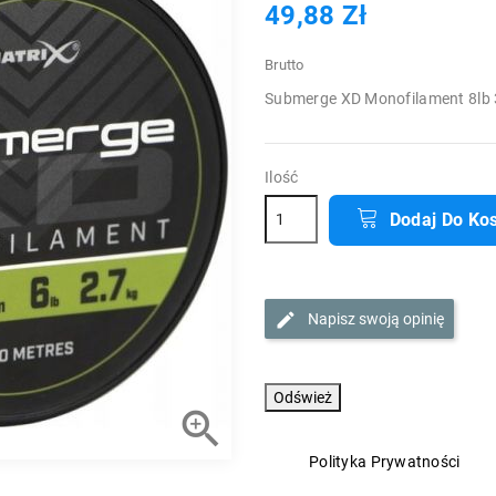
49,88 Zł
Brutto
Submerge XD Monofilament 8lb 
Ilość
Dodaj Do Ko
Napisz swoją opinię

Polityka Prywatności