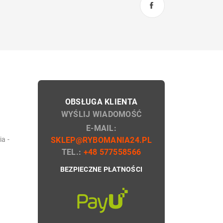
OBSŁUGA KLIENTA
WYŚLIJ WIADOMOŚĆ
E-MAIL:
a -
SKLEP@RYBOMANIA24.PL
TEL.:
+48 577558566
BEZPIECZNE PŁATNOŚCI