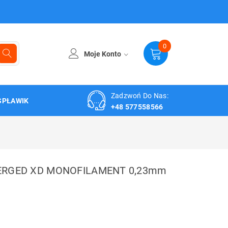
0
Moje Konto
Zadzwoń Do Nas:
SPŁAWIK
+48 577558566
ERGED XD MONOFILAMENT 0,23mm