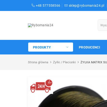
+48 577558566
sklep@rybomania24.pl
PRODUKTY
PRODUCENCI
Strona główna
Żyłki / Plecionki
ŻYŁKA MATRIX S