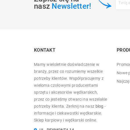
nasz
Newsletter!
KONTAKT
PROD
Mamy wieloletnie doświadczenie w
Promoc
branży, przez co rozumiemy wszelkie
Nowe p
potrzeby klientów. Współpracujemy z
Najczę
wieloma czołowymi producentami
sprzętu i akcesoriów wędkarskich,
przez co jesteśmy otwarci na wszelakie
potrzeby klienta. Zerknij na nasz
blog
-
informacje i ciekawostki wędkarskie.
Sklep karpiowy i wędkarski online.
UL. REYMONTA 14