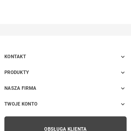

KONTAKT
keyboard_arrow_down
PRODUKTY
keyboard_arrow_down
NASZA FIRMA

TWOJE KONTO
OBSŁUGA KLIENTA