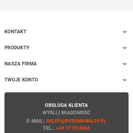

KONTAKT
keyboard_arrow_down
PRODUKTY
keyboard_arrow_down
NASZA FIRMA

TWOJE KONTO
OBSŁUGA KLIENTA
WYŚLIJ WIADOMOŚĆ
E-MAIL:
SKLEP@RYBOMANIA24.PL
TEL.:
+48 577558566